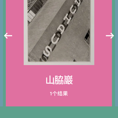
山脇巖
1个结果