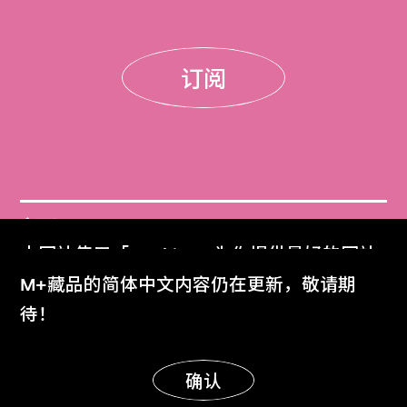
订阅
门票
本网站使用「Cookies」为你提供最好的网站
Get Tickets
体验。
M+藏品的简体中文内容仍在更新，敬请期
了解更多
待！
M+杂志
M+ Magazine
明白
确认