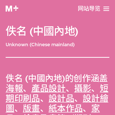
网站导览
佚名 (中國內地)
Unknown (Chinese mainland)
佚名 (中國內地)的创作涵盖
海報
、
產品設計
、
攝影
、
短
期印刷品
、
設計品
、
設計繪
圖
、
版畫
、
紙本作品
、
家