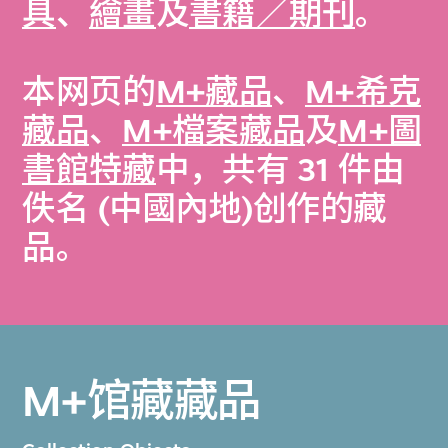
具
、
繪畫
及
書籍／期刊
。
本网页的
M+藏品
、
M+希克
藏品
、
M+檔案藏品
及
M+圖
書館特藏
中，共有 31 件由
佚名 (中國內地)创作的藏
品。
M+馆藏藏品