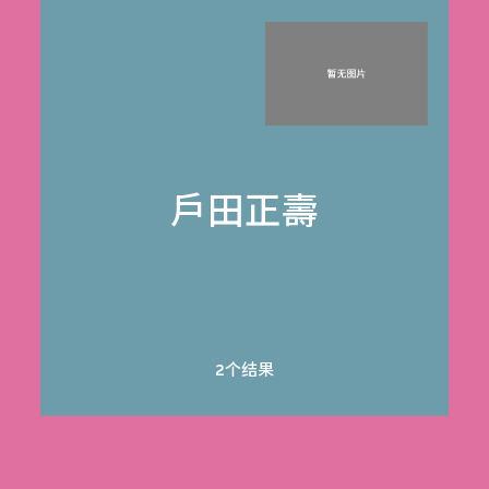
戶田正壽
2个结果