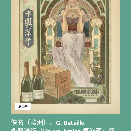
展出中
佚名（歐洲）
、
G. Bataille