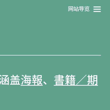
网站导览
涵盖
海報
、
書籍／期