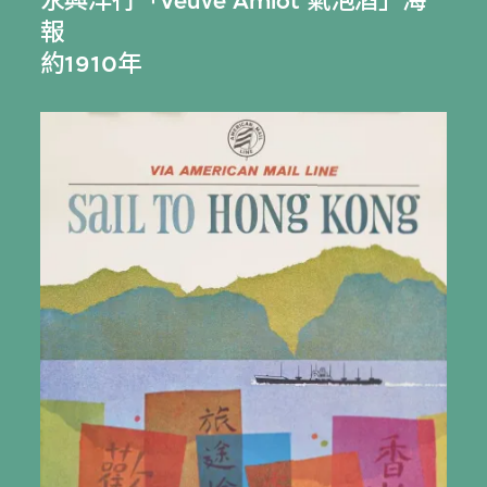
永興洋行「Veuve Amiot 氣泡酒」海
報
約1910年