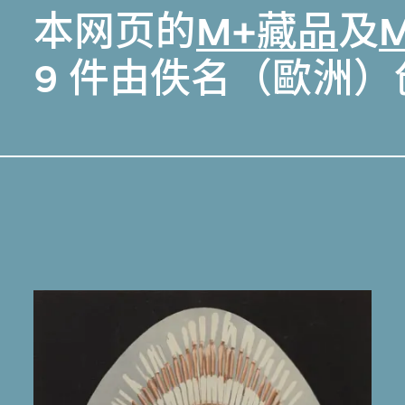
本网页的
M+藏品
及
9 件由佚名（歐洲