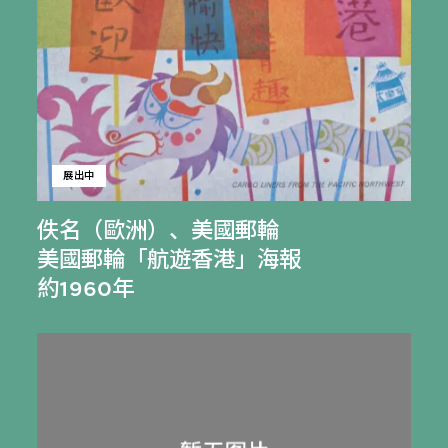
展出中
佚名（歐洲）
、
美國郵輪
美國郵輪「航遊香港」海報
約1960年