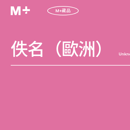
M+藏品
佚名（歐洲）
Unkn