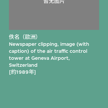
佚名（歐洲）
Newspaper clipping, image (with
caption) of the air traffic control
tower at Geneva Airport,
Switzerland
[約1989年]