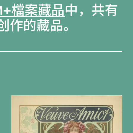
M+檔案藏品
中，共有
）创作的藏品。