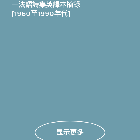
一法語詩集英譯本摘錄
[1960至1990年代]
显示更多