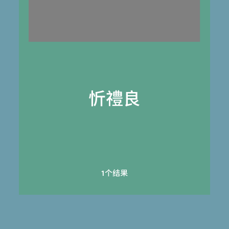
忻禮良
1个结果