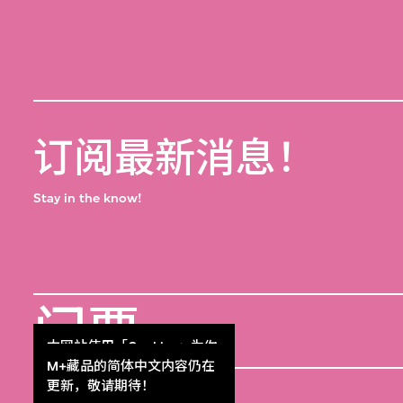
订阅最新消息！
Stay in the know!
门票
本网站使用「Cookies」为你
Get Tickets
提供最好的网站体验。
M+藏品的简体中文内容仍在
了解更多
更新，敬请期待！