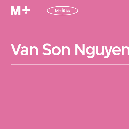
M+藏品
Van Son Nguye