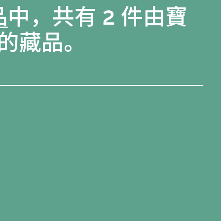
品
中，共有 2 件由寶
的藏品。