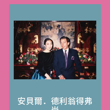
安貝爾．德利翁得弗