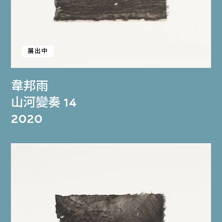
展出中
韋邦雨
山河變奏 14
2020