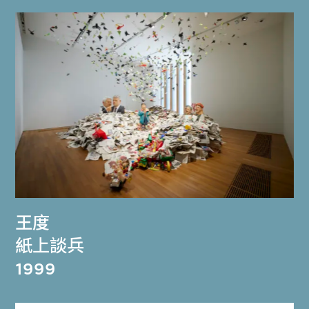
王度
紙上談兵
1999