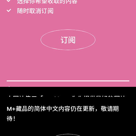
选择你希望收取的内容
随时取消订阅
订阅
门票
本网站使用「Cookies」为你提供最好的网站
Get Tickets
体验。
M+藏品的简体中文内容仍在更新，敬请期
了解更多
待！
M+杂志