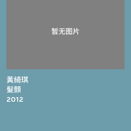
黃綺琪
髮顫
2012