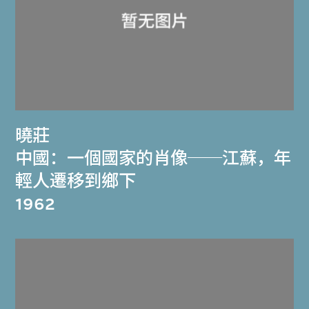
曉莊
中國：一個國家的肖像──江蘇，年
輕人遷移到鄉下
1962