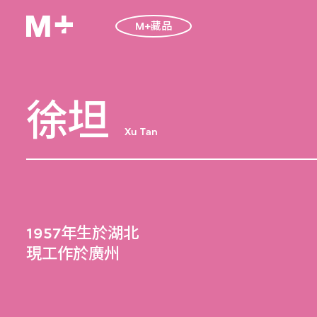
M+藏品
徐坦
Xu Tan
1957年生於湖北
現工作於廣州