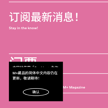
订阅最新消息！
Stay in the know!
门票
本网站使用「Cookies」为你
Get Tickets
提供最好的网站体验。
M+藏品的简体中文内容仍在
M+杂志
了解更多
更新，敬请期待！
M+ Magazine
明白
确认