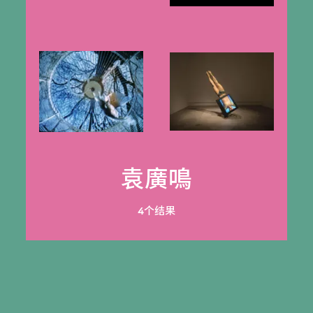
袁廣鳴
4个结果