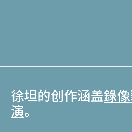
徐坦的创作涵盖
錄像
演
。