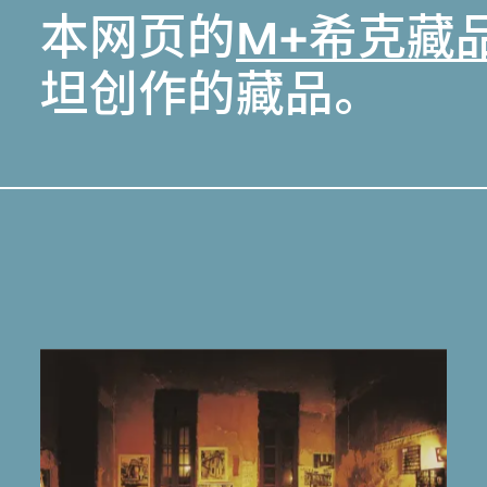
本网页的
M+希克藏
坦创作的藏品。