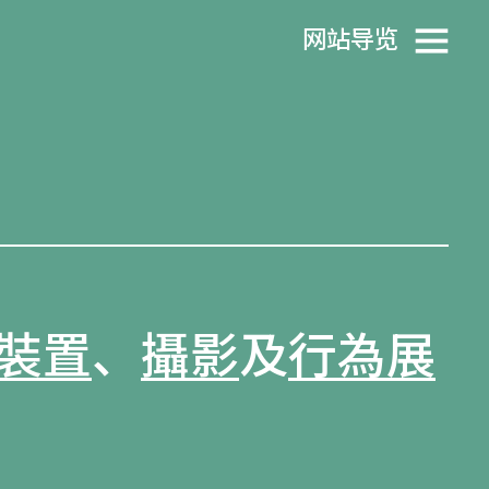
网站导览
裝置
、
攝影
及
行為展