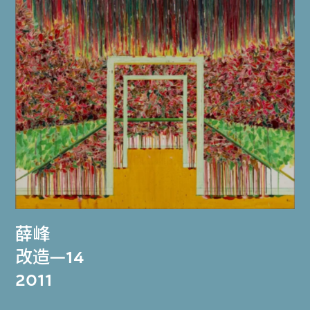
薛峰
改造—14
2011