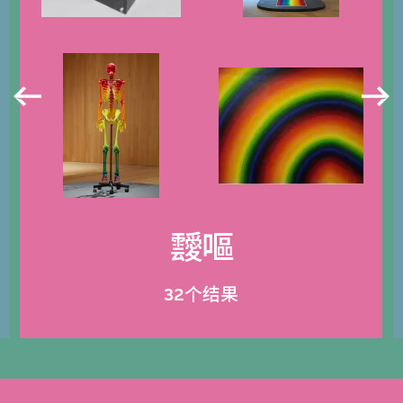
靉嘔
32个结果