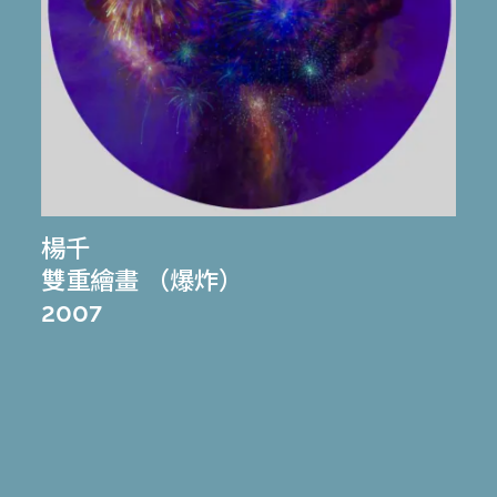
楊千
雙重繪畫 （爆炸）
2007