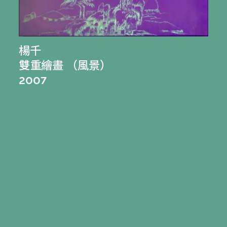
楊千
雙重繪畫 （風景）
2007