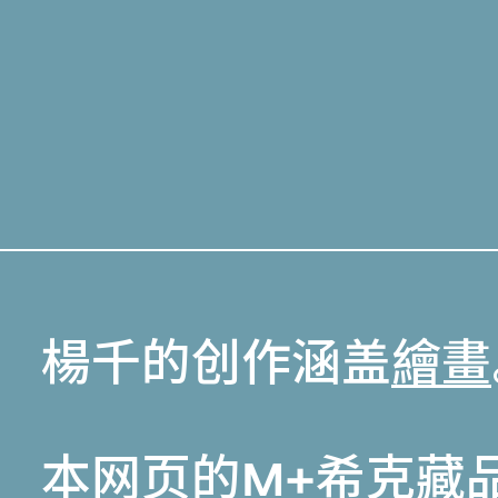
楊千的创作涵盖
繪畫
本网页的
M+希克藏