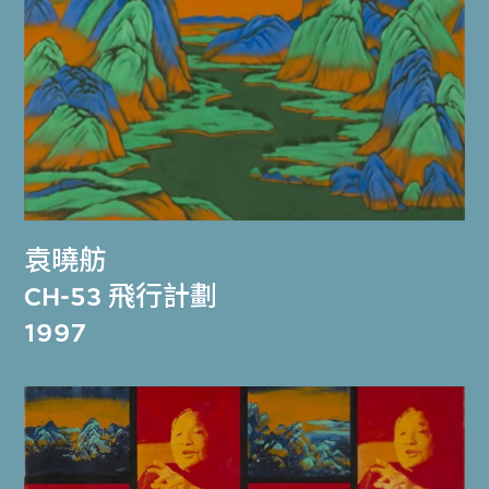
袁曉舫
CH-53 飛行計劃
1997