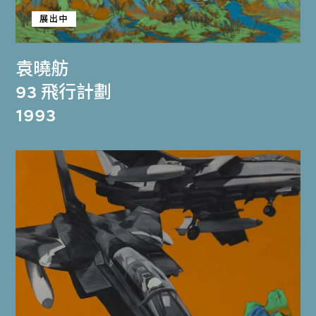
展出中
袁曉舫
93 飛行計劃
1993