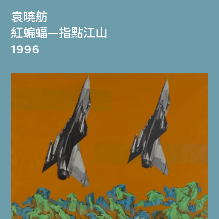
袁曉舫
紅蝙蝠—指點江山
1996