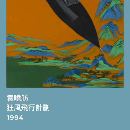
袁曉舫
狂風飛行計劃
1994