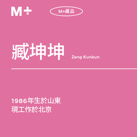
M+藏品
臧坤坤
Zang Kunkun
1986年生於山東
現工作於北京