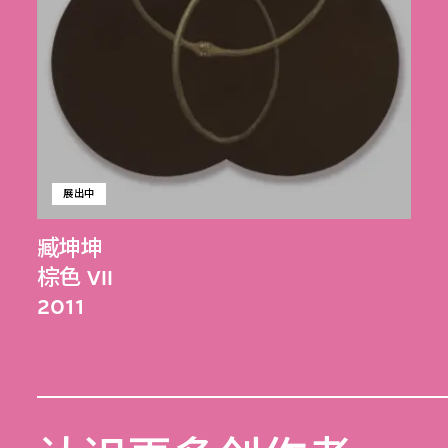
展出中
臧坤坤
棕色 VII
2011