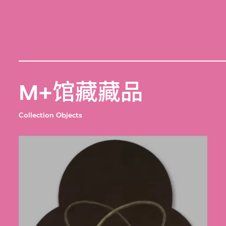
M+馆藏藏品
Collection Objects