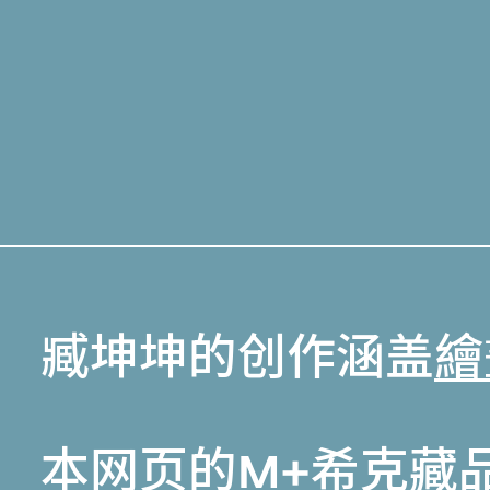
臧坤坤的创作涵盖
繪
本网页的
M+希克藏