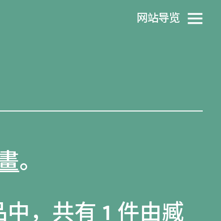
网站导览
畫
。
品
中，共有 1 件由臧