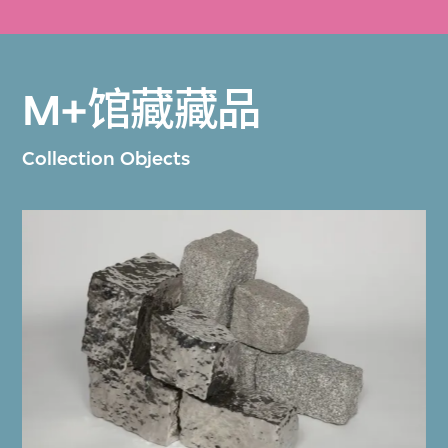
M+馆藏藏品
Collection Objects