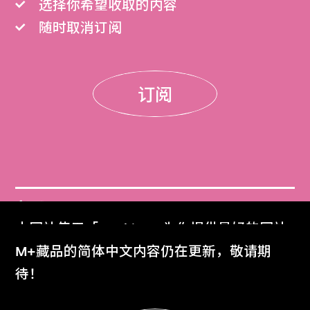
选择你希望收取的内容
随时取消订阅
订阅
门票
本网站使用「Cookies」为你提供最好的网站
Get Tickets
体验。
M+藏品的简体中文内容仍在更新，敬请期
了解更多
待！
M+杂志