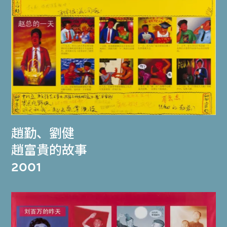
趙勤
、
劉健
趙富貴的故事
2001