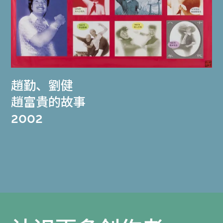
趙勤
、
劉健
趙富貴的故事
2002