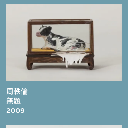
周軼倫
無題
2009