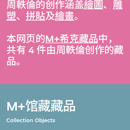
周軼倫的创作涵盖
繪圖
、
雕
塑
、
拼貼
及
繪畫
。
本网页的
M+希克藏品
中，
共有 4 件由周軼倫创作的藏
品。
M+馆藏藏品
Collection Objects