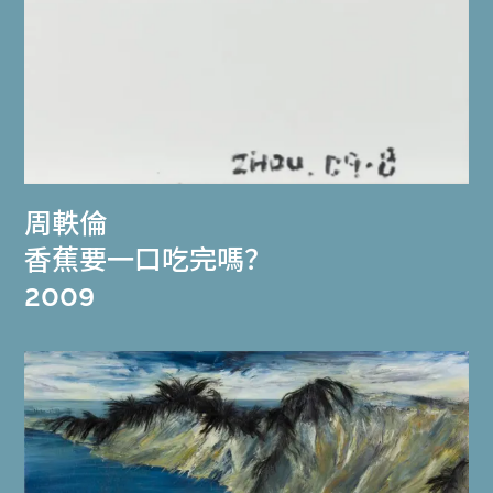
周軼倫
香蕉要一口吃完嗎？
2009