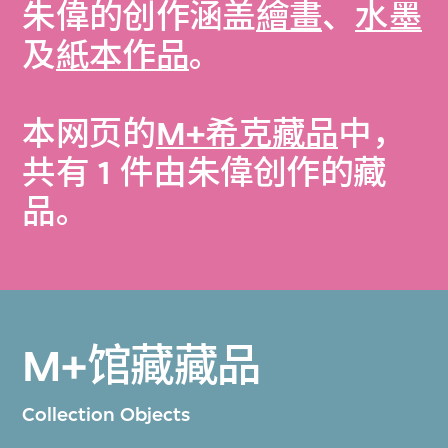
朱偉的创作涵盖
繪畫
、
水墨
及
紙本作品
。
本网页的
M+希克藏品
中，
共有 1 件由朱偉创作的藏
品。
M+馆藏藏品
Collection Objects