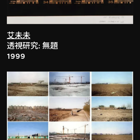
艾未未
透視研究: 無題
1999