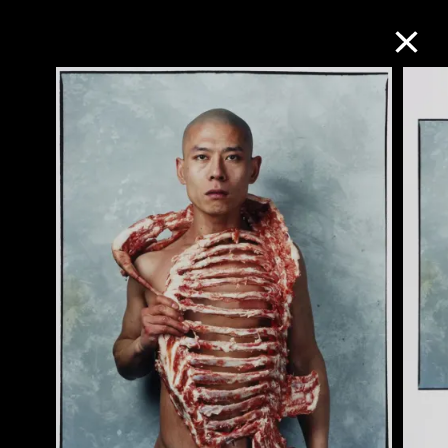
M+藏品
进一步筛选
搜索
关于M+藏品
探索世界顶级的二十及二十一世纪视觉
文化藏品。