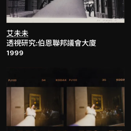
艾未未
透視研究:伯恩聯邦議會大廈
1999