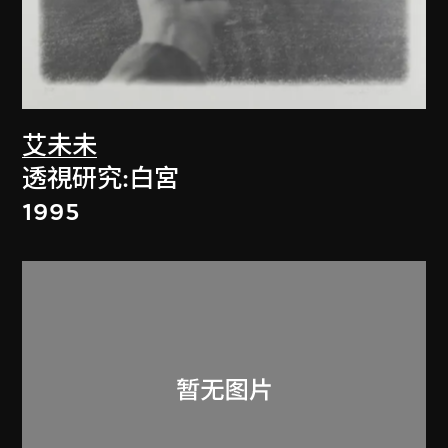
艾未未
透視研究:白宮
1995