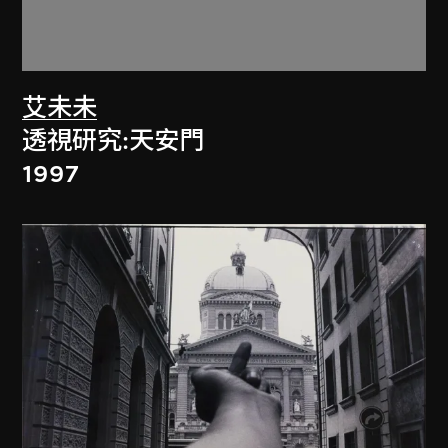
艾未未
透視研究:天安門
1997