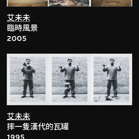
艾未未
臨時風景
2005
艾未未
摔一隻漢代的瓦罐
1995