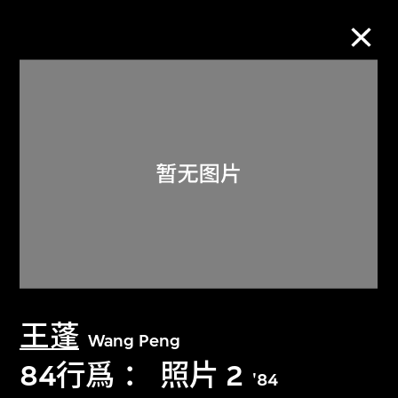
M+藏品
进一步筛选
搜索
关于M+藏品
王蓬
探索世界顶级的二十及二十一世纪视觉
Wang Peng
文化藏品。
84行爲 ： 照片 2
'84