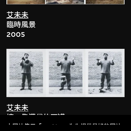
艾未未
臨時風景
2005
艾未未
摔一隻漢代的瓦罐
本网站使用「Cookies」为你提供最好的网站
1995