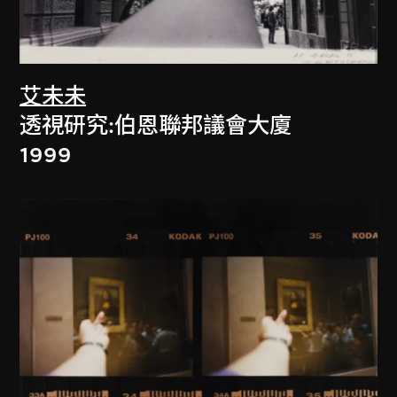
艾未未
透視研究:伯恩聯邦議會大廈
1999