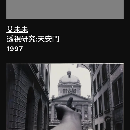
艾未未
透視研究:天安門
1997