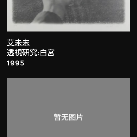
艾未未
透視研究:白宮
1995