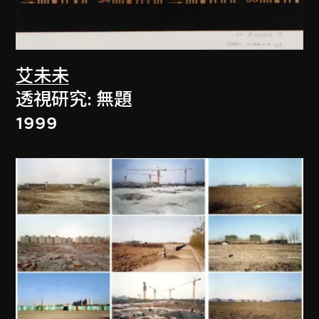
艾未未
透視研究: 無題
1999