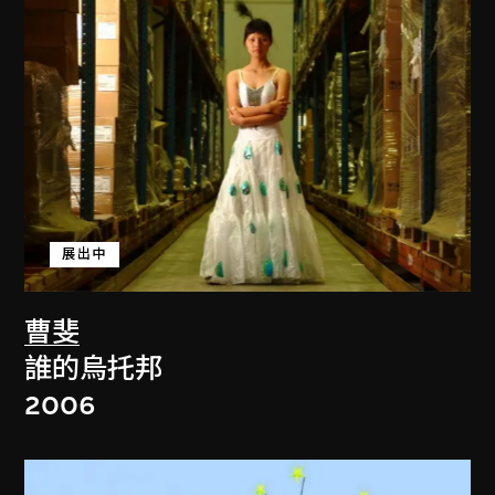
展出中
曹斐
誰的烏托邦
2006