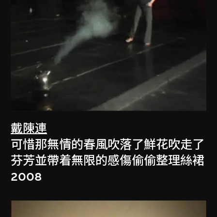
戴陳連
可惜那無情的春風吹落了鮮花吹走了
芬芳並帶着無限的感傷偷偷整理絲裙
2008