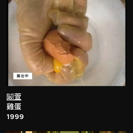
展出中
闞萱
雞蛋
1999