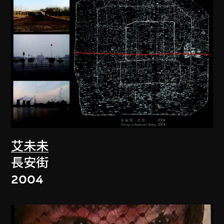
艾未未
長安街
2004