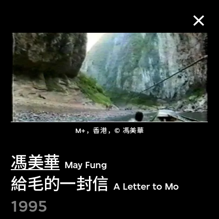
M+藏品
进一步筛选
搜索
M+，香港，© 馮美華
关于M+藏品
馮美華
May Fung
給毛的一封信
探索世界顶级的二十及二十一世纪视觉
A Letter to Mo
文化藏品。
1995