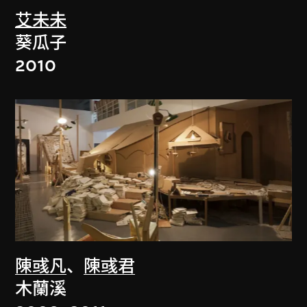
艾未未
葵瓜子
2010
陳彧凡
、
陳彧君
木蘭溪