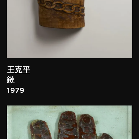
王克平
鏈
1979