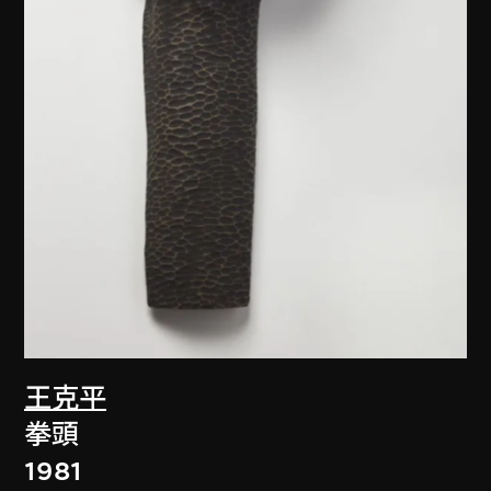
王克平
拳頭
1981