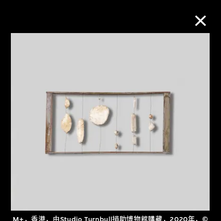
M+藏品
进一步筛选
搜索
关于M+藏品
探索世界顶级的二十及二十一世纪视觉
文化藏品。
M+，香港，由Studio Turnbull捐助博物館購藏，2020年，©