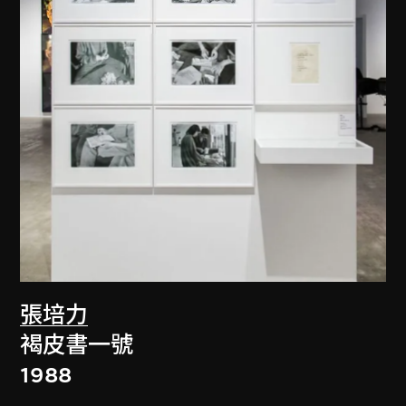
張培力
褐皮書一號
1988