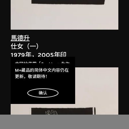
馬德升
仕女（一）
1979年，2005年印
本网站使用「Cookies」为你
提供最好的网站体验。
M+藏品的简体中文内容仍在
了解更多
更新，敬请期待！
明白
确认