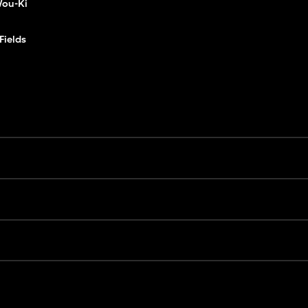
ou-Ki
ields