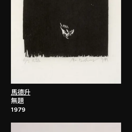
馬德升
無題
1979