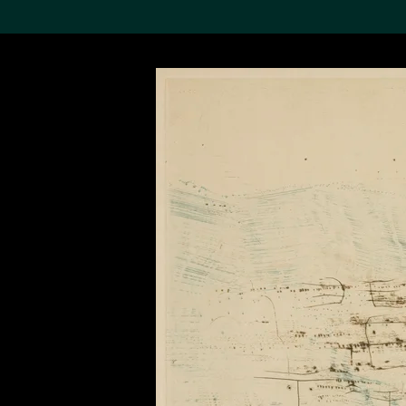
搜索M+藏品
Sea
19,052个结果
进一步筛选
关于M+藏品
探索世界顶级的二十及二十
一世纪视觉文化藏品。