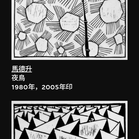
馬德升
夜鳥
1980年，2005年印