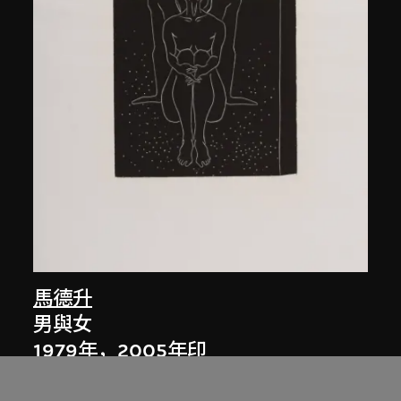
馬德升
男與女
1979年，2005年印