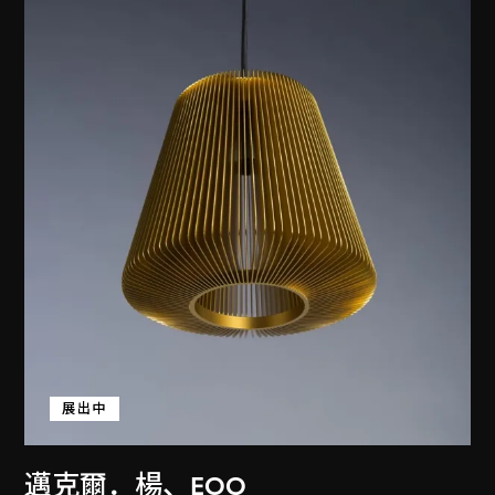
展出中
邁克爾．楊
、
EOQ