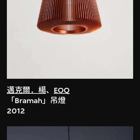
邁克爾．楊
、
EOQ
「Bramah」吊燈
2012