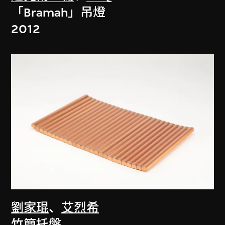
「Bramah」吊燈
2012
劉家琨
、
艾烈希
竹簡托盤