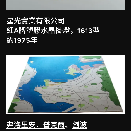
星光實業有限公司
紅A牌塑膠水晶掛燈，1613型
約1975年
弗洛里安．普克爾
、
劉波