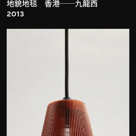
地貌地毯 香港──九龍西
2013