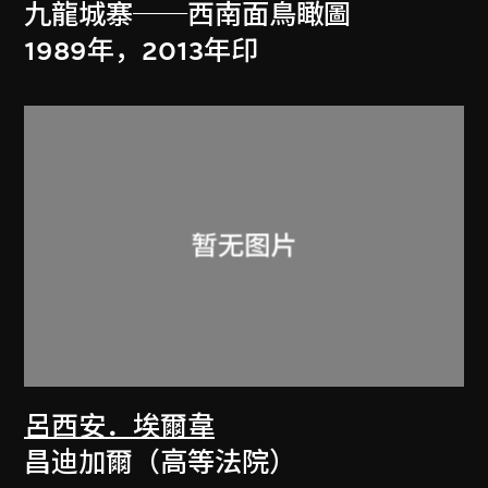
九龍城寨──西南面鳥瞰圖
1989年，2013年印
呂西安．埃爾韋
昌迪加爾（高等法院）