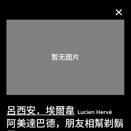
M+藏品
进一步筛选
搜索
关于M+藏品
呂西安．埃爾韋
探索世界顶级的二十及二十一世纪视觉
Lucien Hervé
文化藏品。
阿美達巴德，朋友相幫剃鬍