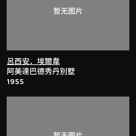
呂西安．埃爾韋
阿美達巴德秀丹別墅
1955