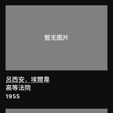
呂西安．埃爾韋
高等法院
1955