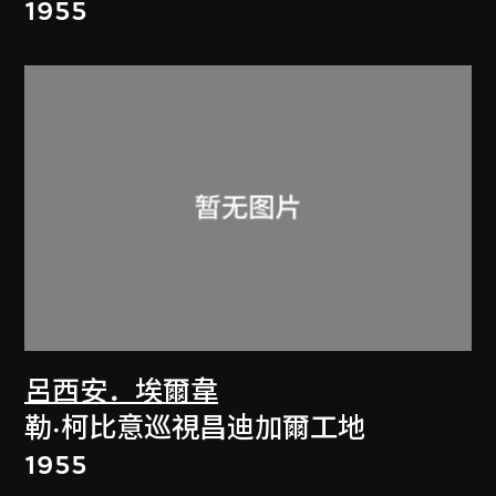
1955
呂西安．埃爾韋
勒·柯比意巡視昌迪加爾工地
1955