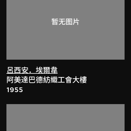
呂西安．埃爾韋
阿美達巴德紡織工會大樓
1955