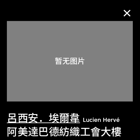
M+藏品
进一步筛选
搜索
关于M+藏品
呂西安．埃爾韋
探索世界顶级的二十及二十一世纪视觉
Lucien Hervé
文化藏品。
阿美達巴德紡織工會大樓