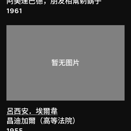
阿美達巴德，朋友相幫剃鬍子
1961
呂西安．埃爾韋
昌迪加爾（高等法院）
1955