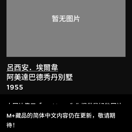
呂西安．埃爾韋
阿美達巴德秀丹別墅
1955
本网站使用「Cookies」为你提供最好的网站
体验。
M+藏品的简体中文内容仍在更新，敬请期
了解更多
待！