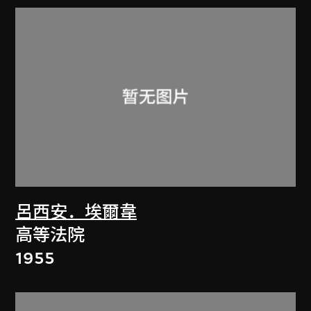
呂西安．埃爾韋
高等法院
1955