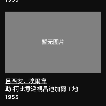
呂西安．埃爾韋
勒·柯比意巡視昌迪加爾工地
1955