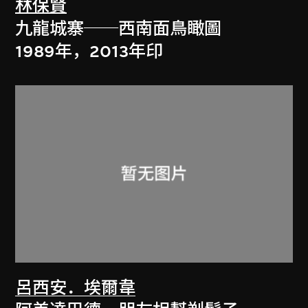
林保賢
九龍城寨──西南面鳥瞰圖
1989年，2013年印
呂西安．埃爾韋