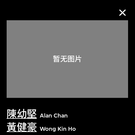
M+藏品
进一步筛选
搜索
关于M+藏品
陳幼堅
探索世界顶级的二十及二十一世纪视觉
Alan Chan
文化藏品。
黃健豪
Wong Kin Ho