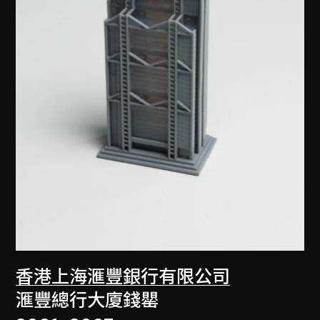
香港上海滙豐銀行有限公司
滙豐總行大廈錢罌