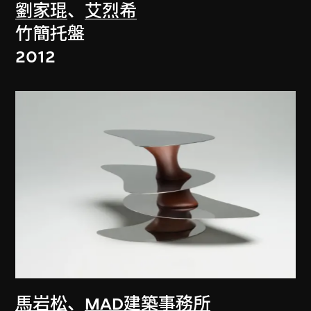
劉家琨
、
艾烈希
竹簡托盤
2012
馬岩松
、
MAD建築事務所