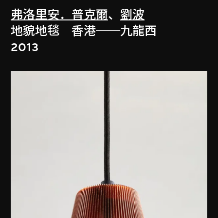
弗洛里安．普克爾
、
劉波
地貌地毯 香港──九龍西
2013