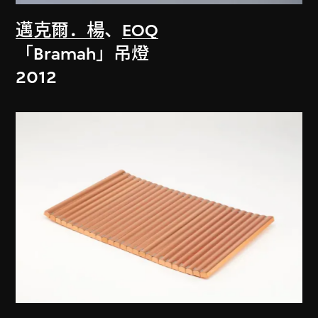
邁克爾．楊
、
EOQ
「Bramah」吊燈
2012