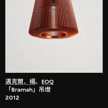
邁克爾．楊
、
EOQ
「Bramah」吊燈
2012