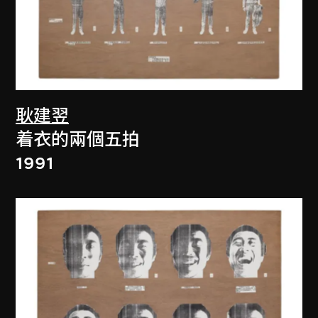
耿建翌
着衣的兩個五拍
1991