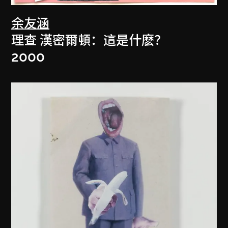
余友涵
理查 漢密爾頓：這是什麽？
2000