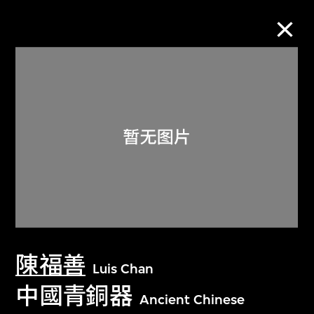
M+藏品
进一步筛选
搜索
关于M+藏品
陳福善
探索世界顶级的二十及二十一世纪视觉
Luis Chan
文化藏品。
中國青銅器
Ancient Chinese