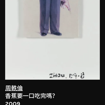
周軼倫
香蕉要一口吃完嗎？
2009