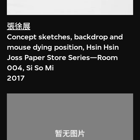
張徐展
Concept sketches, backdrop and
mouse dying position, Hsin Hsin
Joss Paper Store Series—Room
004, Si So Mi
2017