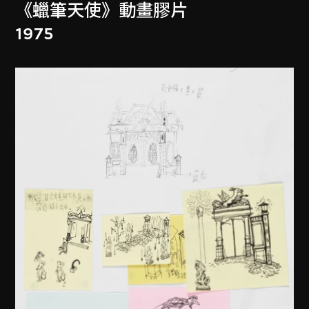
《蠟筆天使》動畫膠片
1975