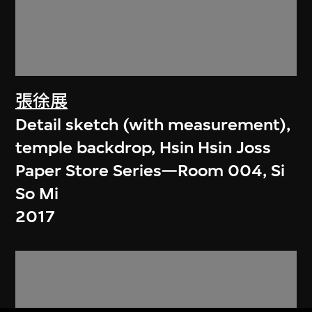
張徐展
Detail sketch (with measurement),
temple backdrop, Hsin Hsin Joss
Paper Store Series—Room 004, Si
So Mi
2017