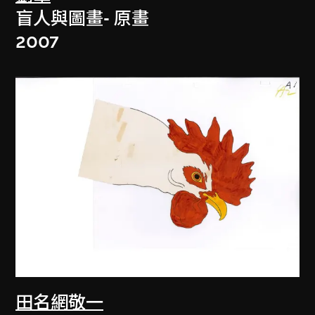
盲人與圖畫- 原畫
2007
田名網敬一