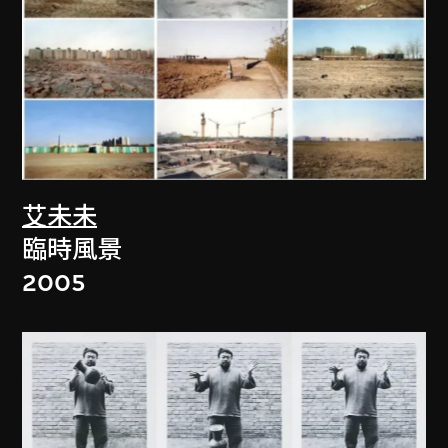
艾未未
臨時風景
2005