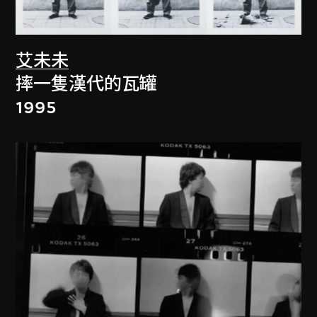
艾未未
摔一隻漢代的瓦罐
1995