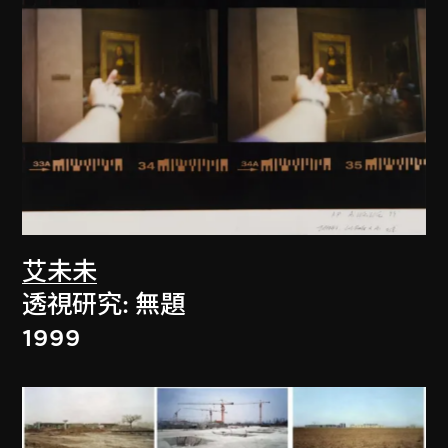
艾未未
透視研究: 無題
1999