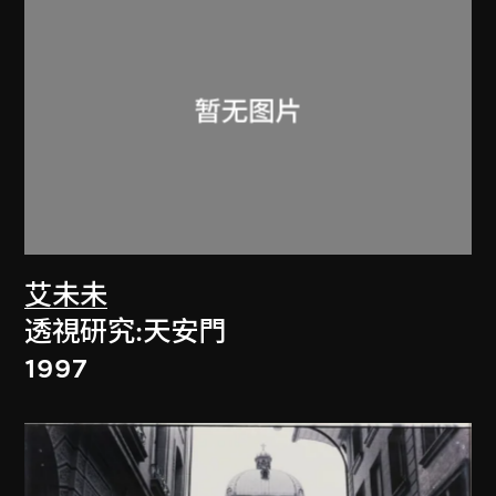
艾未未
透視研究:天安門
1997