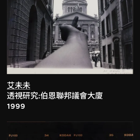
艾未未
透視研究:伯恩聯邦議會大廈
1999