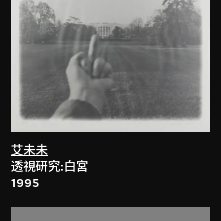
艾未未
透視研究:白宮
1995