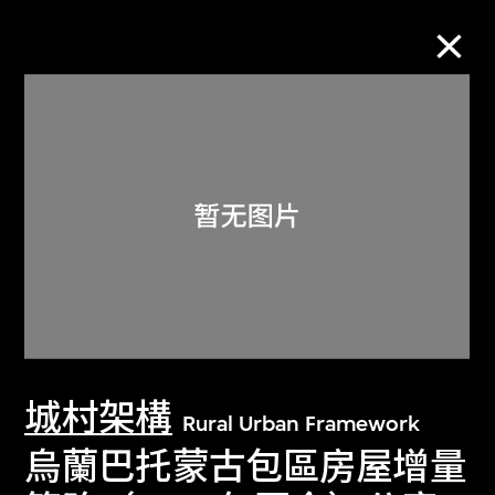
M+藏品
进一步筛选
搜索
关于M+藏品
城村架構
探索世界顶级的二十及二十一世纪视觉
Rural Urban Framework
文化藏品。
烏蘭巴托蒙古包區房屋增量