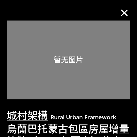
M+藏品
进一步筛选
搜索
关于M+藏品
城村架構
探索世界顶级的二十及二十一世纪视觉
Rural Urban Framework
文化藏品。
烏蘭巴托蒙古包區房屋增量