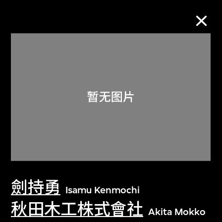
M+藏品
进一步筛选
搜索
关于M+藏品
劍持勇
探索世界顶级的二十及二十一世纪视觉
Isamu Kenmochi
文化藏品。
秋田木工株式會社
Akita Mokko