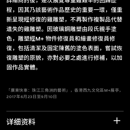
詳細商討後，是次展覽尊重雞艱辛的回歸歷
程，因其乃該藝術作品歷史的重要一環，僅重
新呈現經修復的雞雕塑，不再製作複製品代替
遺失的雞雕塑。因玻璃鋼雕塑由段氏親手塗
色，雕塑經M+ 物件修復員和繪畫修復員修
復，包括清潔及固定陳舊的塗色表面，嘗試恢
復雕塑的原貌，亦對必要之處進行修補，以加
固作品實體。
「廣東快車：珠江三角洲的藝術」，香港西九文化區M+展亭，
2017年6月23日至9月10日
详细资料