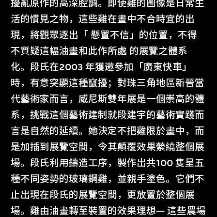
擾亂原作的高深腔調。即使雞的圖像是日常生
活的慣見之物，這些雞在畫中不合時宜的出
現，將觀眾逐出「 懸置不信」的位置，不得
不質疑這幅油畫和此作所處 的展覽之體系
化。段氏在2003 年獲邀參加「廣東快車」
時，有意突顯這種竄擾；對珠三角地區新晉當
代藝術家而言，威尼斯雙年展是一個崇高的體
系，挑戰這個藝術建制就段建宇的藝術實踐而
言是自然的延續。她決定不把雞限於畫中，而
是加插到展覽空間，令其顛覆效果縈繞整個展
場。段氏利用鑄造工序，製作出共100 隻呈五
種不同姿勢的玻璃鋼雞，並親手塗色。它們不
止出現在段氏的展覽空間，更放置於整個展
場。雞由油畫轉至裝置的效果理想— 這些農場