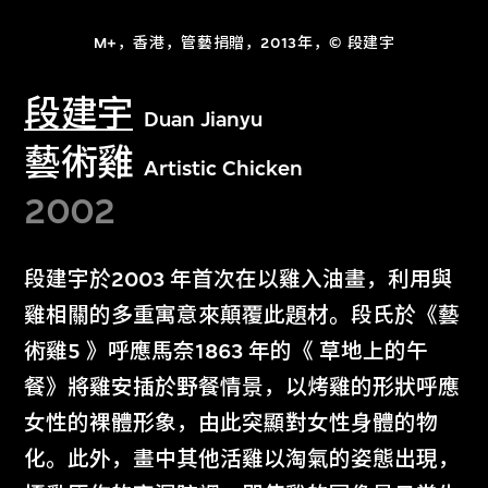
M+，香港，管藝捐贈，2013年，© 段建宇
段建宇
Duan Jianyu
藝術雞
Artistic Chicken
2002
段建宇於2003 年首次在以雞入油畫，利用與
雞相關的多重寓意來顛覆此題材。段氏於《藝
術雞5 》呼應馬奈1863 年的《 草地上的午
餐》將雞安插於野餐情景，以烤雞的形狀呼應
女性的裸體形象，由此突顯對女性身體的物
化。此外，畫中其他活雞以淘氣的姿態出現，