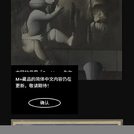
本网站使用「Cookies」为你
提供最好的网站体验。
M+藏品的简体中文内容仍在
了解更多
更新，敬请期待！
王廣義
後古典──聖母子
明白
确认
1988