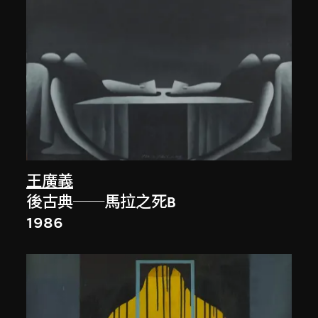
王廣義
後古典──馬拉之死B
1986