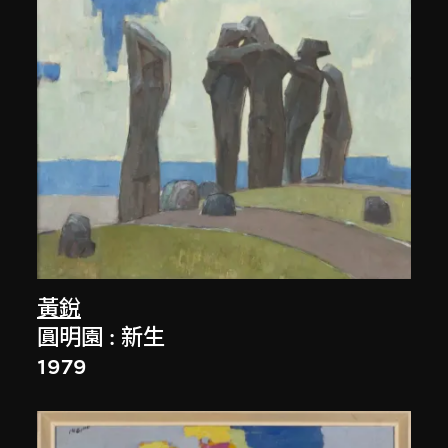
黃銳
圓明園 : 新生
1979