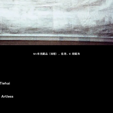
M+希克藏品（捐贈），香港，© 周鐵海
Tiehai
Artless