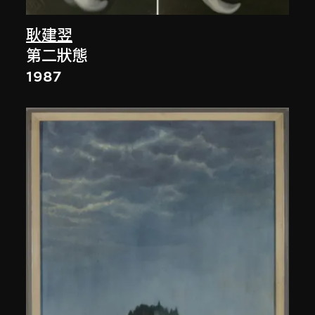
耿建翌
第二狀態
1987