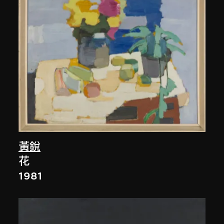
黃銳
花
1981