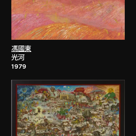
馮國東
光河
1979