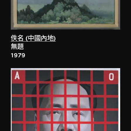
佚名 (中國內地)
無題
1979