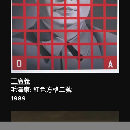
王廣義
毛澤東: 紅色方格二號
1989