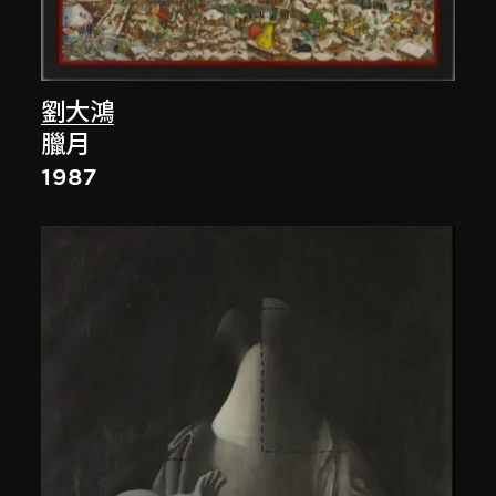
劉大鴻
臘月
1987