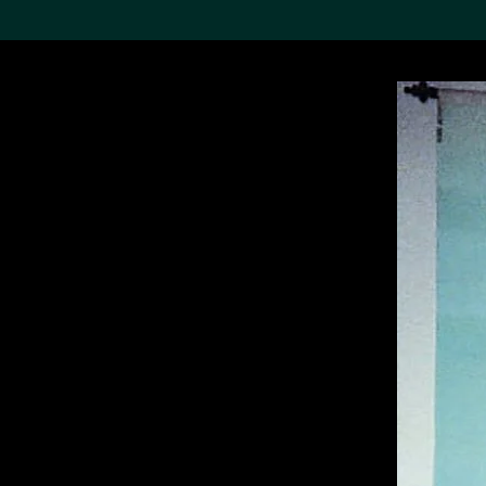
搜索M+藏品
Sea
19,052个结果
进一步筛选
关于M+藏品
探索世界顶级的二十及二十
一世纪视觉文化藏品。