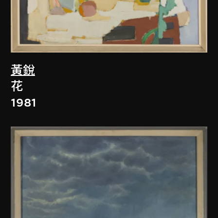
黃銳
花
1981