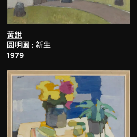
黃銳
圓明園 : 新生
1979