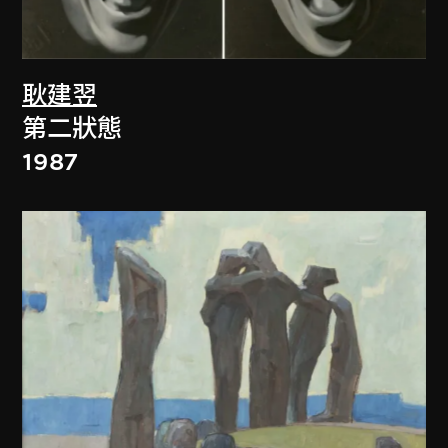
耿建翌
第二狀態
1987