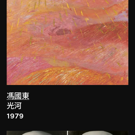
馮國東
光河
1979