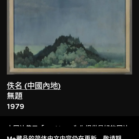
佚名 (中國內地)
無題
1979
本网站使用「Cookies」为你提供最好的网站
体验。
M+藏品的简体中文内容仍在更新，敬请期