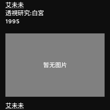
艾未未
透視研究:白宮
1995
艾未未