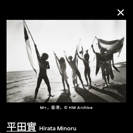
M+藏品
进一步筛选
搜索
关于M+藏品
M+，香港，© HM Archive
探索世界顶级的二十及二十一世纪视觉
文化藏品。
平田實
Hirata Minoru