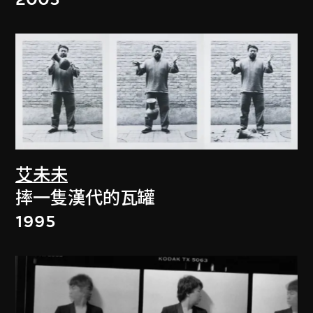
艾未未
摔一隻漢代的瓦罐
1995