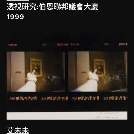
透視研究:伯恩聯邦議會大廈
1999
艾未未