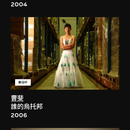
2004
展出中
曹斐
誰的烏托邦
2006