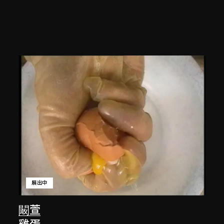
展出中
闞萱