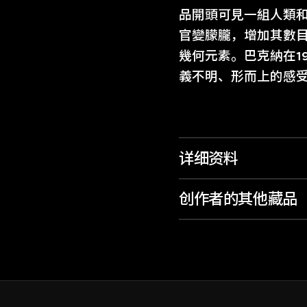
品開頭可見一組人類
官變朦朧，增加其數
幾何元素。巴克納在1
義不明、形而上的感
详细资料
创作者的其他藏品