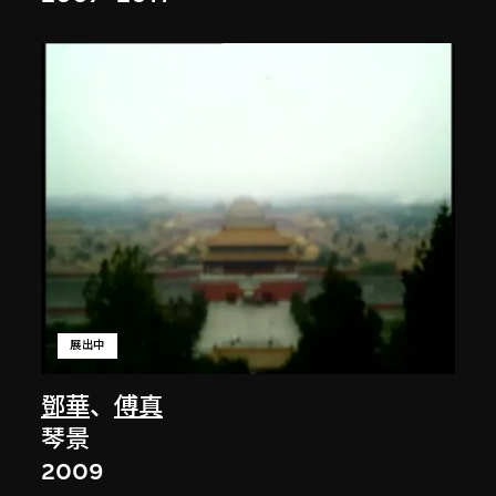
展出中
鄧華
、
傅真
琴景
2009