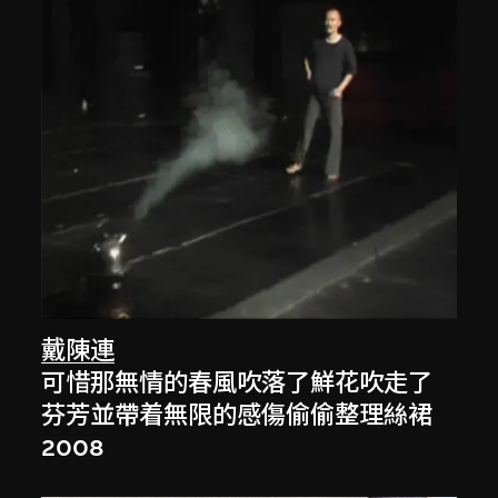
戴陳連
可惜那無情的春風吹落了鮮花吹走了
芬芳並帶着無限的感傷偷偷整理絲裙
2008