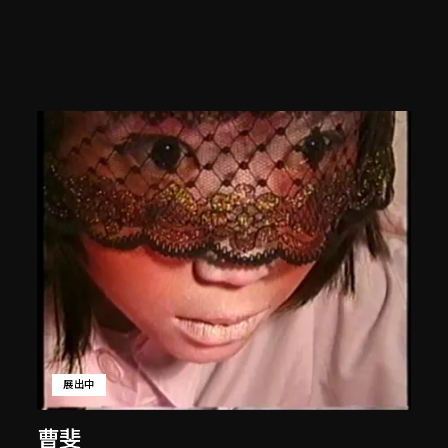
展出中
曹斐