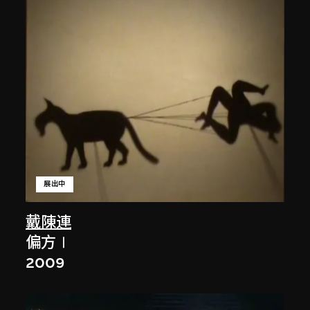
展出中
戴陳連
偏方Ⅰ
2009