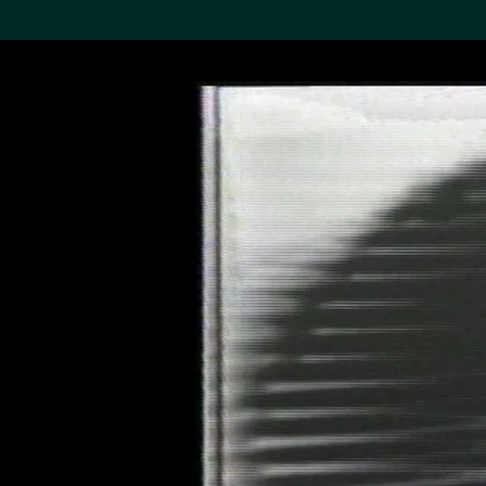
搜索M+藏品
Sea
19,052个结果
进一步筛选
关于M+藏品
探索世界顶级的二十及二十
一世纪视觉文化藏品。