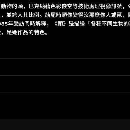
和動物的頭，巴克納藉色彩嵌空等技術處理視像訊號，
目，並誇大其比例。結尾時頭像變得沒那麼像人或獸，
985年受訪問時解釋，《頭》是描繪「各種不同生物
受，是她作品的特色。