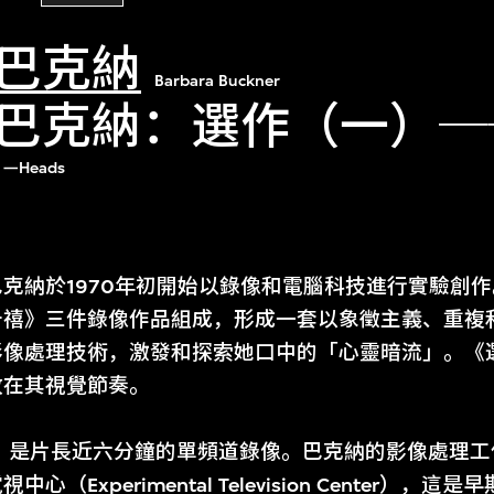
巴克納
Barbara Buckner
巴克納：選作（一）─
 Ⅰ—Heads
克納於1970年初開始以錄像和電腦科技進行實驗創
千禧》三件錄像作品組成，形成一套以象徵主義、重複
影像處理技術，激發和探索她口中的「心靈暗流」。《
放在其視覺節奏。
頭》是片長近六分鐘的單頻道錄像。巴克納的影像處理
（Experimental Television Center）