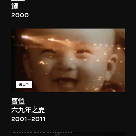
鏈
2000
展出中
曹愷
六九年之夏
2001–2011