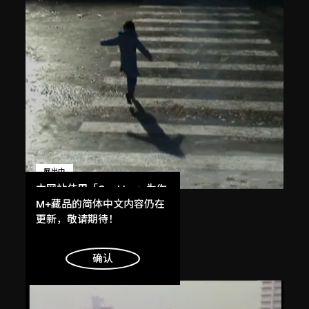
展出中
本网站使用「Cookies」为你
提供最好的网站体验。
M+藏品的简体中文内容仍在
杜岩
了解更多
更新，敬请期待！
冰面計劃──斑馬線
2008
明白
确认