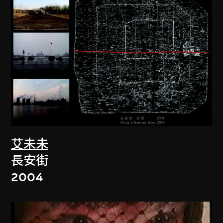
艾未未
長安街
2004