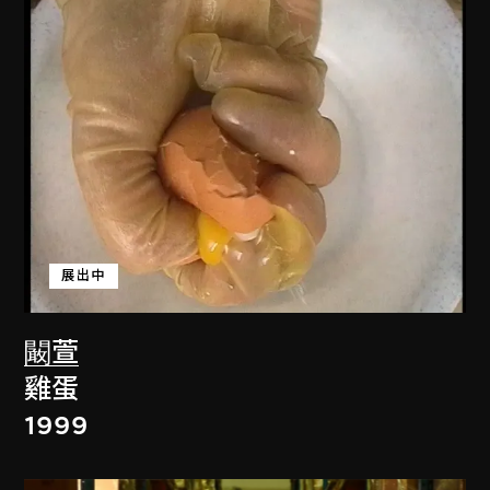
展出中
闞萱
雞蛋
1999