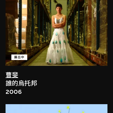
展出中
曹斐
誰的烏托邦
2006