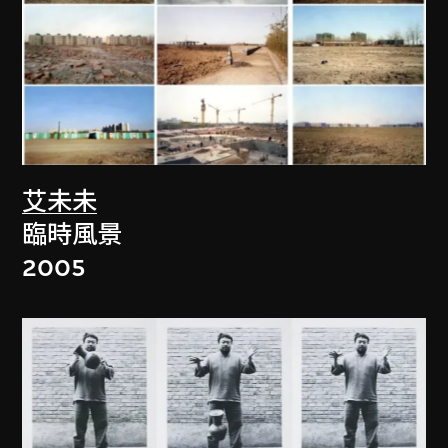
艾未未
臨時風景
2005