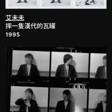
艾未未
摔一隻漢代的瓦罐
1995