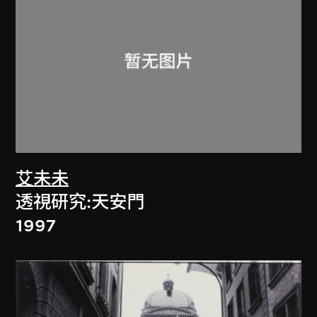
艾未未
透視研究:天安門
1997