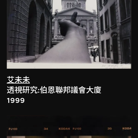
艾未未
透視研究:伯恩聯邦議會大廈
1999