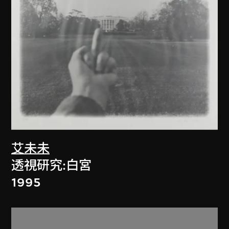
艾未未
透視研究:白宮
1995