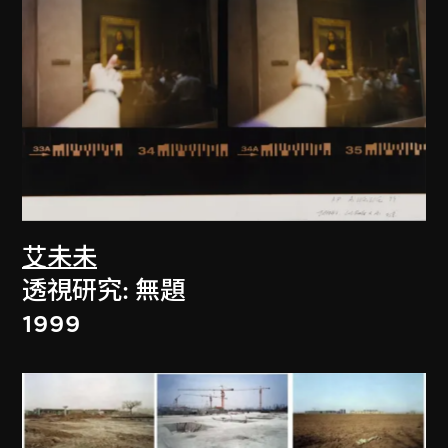
艾未未
透視研究: 無題
1999