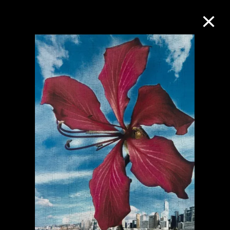
M+藏品
进一步筛选
搜索
关于M+藏品
探索世界顶级的二十及二十一世纪视觉
文化藏品。