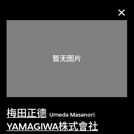
M+藏品
进一步筛选
搜索
关于M+藏品
梅田正德
探索世界顶级的二十及二十一世纪视觉
Umeda Masanori
文化藏品。
YAMAGIWA株式會社