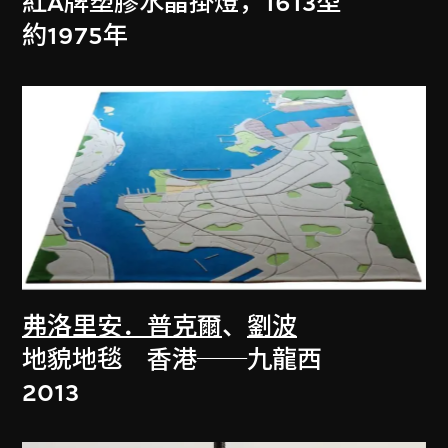
紅A牌塑膠水晶掛燈，1613型
約1975年
弗洛里安．普克爾
、
劉波
地貌地毯 香港──九龍西
2013