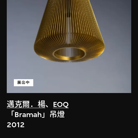
展出中
邁克爾．楊
、
EOQ
「Bramah」吊燈
2012