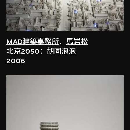
MAD建築事務所
、
馬岩松
北京2050：胡同泡泡
2006