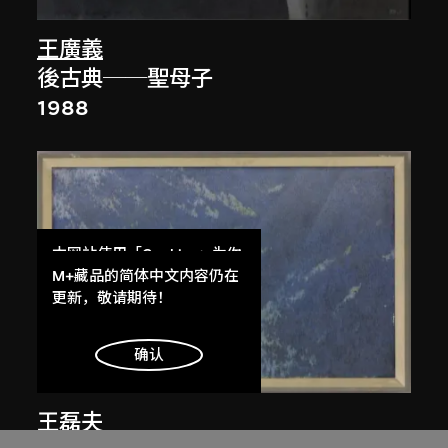
王廣義
後古典──聖母子
1988
本网站使用「Cookies」为你
提供最好的网站体验。
M+藏品的简体中文内容仍在
了解更多
更新，敬请期待！
明白
确认
王磊夫