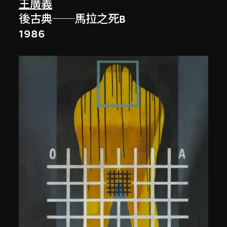
王廣義
後古典──馬拉之死B
1986