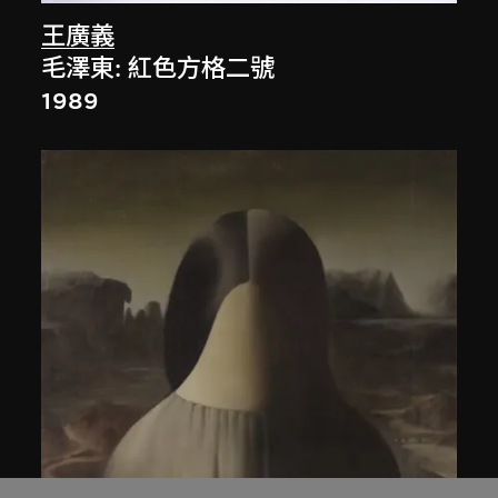
王廣義
毛澤東: 紅色方格二號
1989