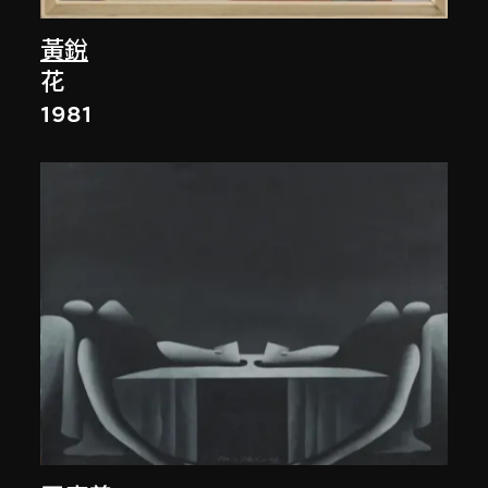
黃銳
花
1981