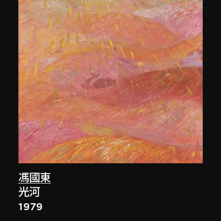
馮國東
光河
1979