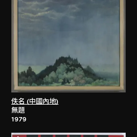
佚名 (中國內地)
無題
1979