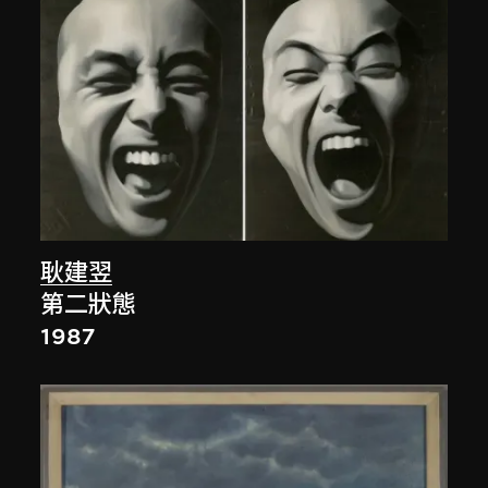
耿建翌
第二狀態
1987