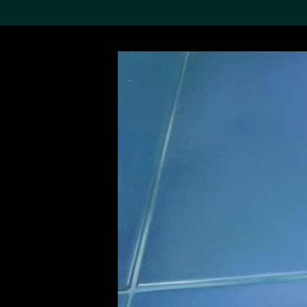
搜索M+藏品
Sea
19,052个结果
进一步筛选
关于M+藏品
探索世界顶级的二十及二十
一世纪视觉文化藏品。