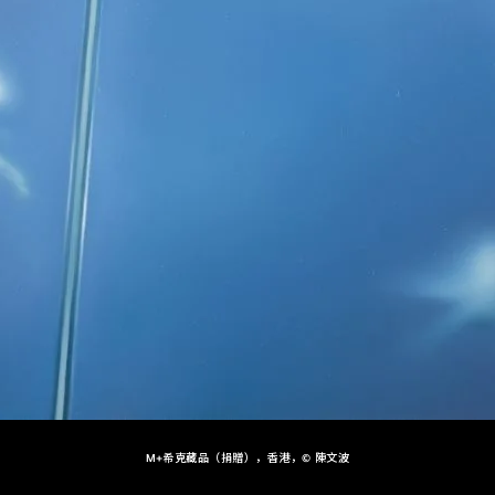
M+希克藏品（捐贈），香港，© 陳文波