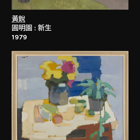
黃銳
圓明園 : 新生
1979