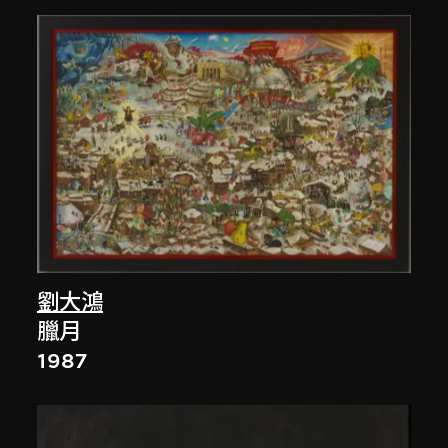
劉大鴻
臘月
1987