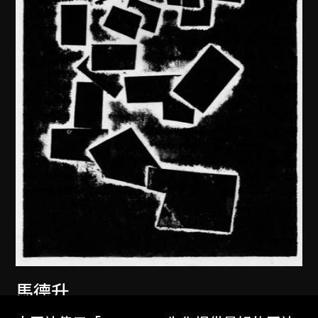
馬德升
沉思