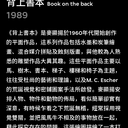
背上書本
Book on the back
1989
《背上書本》是麥顯揚於1960年代開始創作
的平面作品，這系列作品包括水墨和炭筆繪
畫、混合媒介拼貼及蝕刻版畫，與他較為人熟
悉的雕塑作品大異其趣。這些平面作品主要以
馬、樹木、書本、梯子、樓梯和椅子為主題，
往往受杜尚的藝術和理論，以及M. C. Escher
的荒誕視覺和密鋪圖案手法所啟發。麥顯揚安
排人物、物件和動物的佈局，看似簡單卻實有
深意，有時候乍看之下荒誕無稽，經常採用視
覺雙關，並把風馬牛不相及的事物放在一起，
藉此探究存在的問題。這張繪圖描繪了一本打