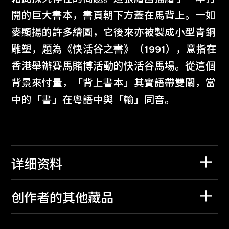
開的巨大書本，書頁朝下方蓋在馬背上。一如
麥顯揚的許多繪圖，它後來亦被製成小型青銅
雕塑，題為《快活谷之書》（1991），意指在
香港舉辦賽馬賭博活動的快活谷馬場。從這個
背景來忖量，「背上書本」其實語帶雙關，當
中的「書」在粵語中與「輸」同音。
详细资料
创作者的其他藏品