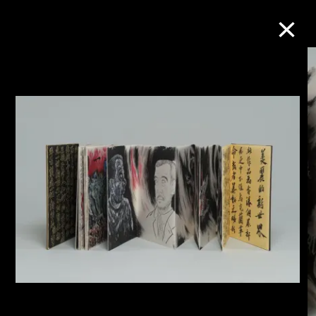
M+藏品
进一步筛选
搜索
关于M+藏品
探索世界顶级的二十及二十一世纪视觉
文化藏品。